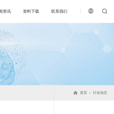
闻资讯
资料下载
联系我们
首页
-
行业动态