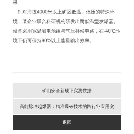
果‌
针对海拔4000米以上矿区低温、低压的特殊环
境，某企业联合科研机构研发出‌耐低温型发爆器‌。
设备采用‌宽温域电池组‌与‌气压补偿电路‌，在-40℃环
境下仍可保持90%以上能量输出效率。
矿山安全新规下实测数据
高能脉冲起爆器：精准爆破技术的跨行业应用突
破‌
返回